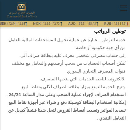
تجاوز
Main
إلى
navigation
المحتوى
arabic
SEK
|
12.94
|
12.81
NOK
|
12.85
|
12.73
AUD
|
86.31
|
85.45
RUB
|
1.53
|
1.51
الرئيسي
توطين الرواتب
Previous
خدمة التوطين.. عبارة عن عملية تحويل المستحقات المالية للعامل
Next
من أي جهة حكومية أو خاصة
إلى حساب مصرفي شخصي معرف عليه ببطاقة صراف آلي.
تُمكن أصحاب الحسابات من سحب أرصدتهم والتعامل مع مختلف
قنوات المصرف التجاري السوري
الالكترونية لناحية الخدمات التي يتحيها المصرف.
و
تتيح الخدمة التمتع بمزايا بطاقة الصراف الآلي ونقاط البيع
استخدام الصراف لإجراء عملية السحب وعلى مدار الساعة 24/24 .
إمكانية استخدام البطاقة كوسيلة دفع و شراء عبر أجهزة نقاط البيع
تسديد الفواتير وتسديد أقساط القروض لتحل شيئا فشيئاً كبديل عن
التعامل النقدي .