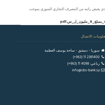
 الذي يقبض راتبه من المصرف التجاري السوري بموجب
_ل_س.pdf
لومات الاتصال
سوريا - دمشق - ساحة يوسف العظمة
2381400 11 (963+)
رباعي: 4098 11 (963+)
info@cbs-bank.sy