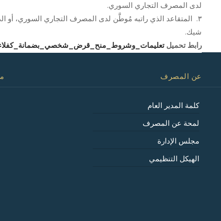
لدى المصرف التجاري السوري.
٣. المتقاعد الذي راتبه مُوطَّن لدى المصرف التجاري السوري، أو
شيك.
رابط تحميل
تعليمات_وشروط_منح_قرض_شخصي_بضمانة_كفلاء_بمبلغ_4_مليون
عن المصرف
مع
كلمة المدير العام
لمحة عن المصرف
مجلس الإدارة
الهيكل التنظيمي