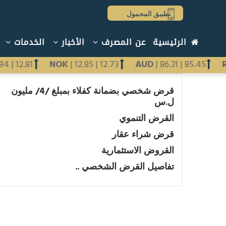
تجاوز
تطبيق المحمول
إلى
المحتوى
Main
الرئيسية
عن المصرف
الأخبار
الخدمات
الرئيسي
navigation
arabic
2.94
|
12.81
NOK
|
12.85
|
12.73
AUD
|
86.31
|
85.45
Previous
قرض شخصي بضمانة كفلاء بمبلغ /4/ مليون
Next
ل.س
القرض التنموي
قرض شراء عقار
القروض الاستثمارية
تفاصيل القرض الشخصي ..