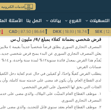
خدمات الكترونية
التسهيلات
الفروع
بيانات
اتصل بنا
الأسئلة المت
12
CAD
|
87.50
|
86.64
DKK
|
18.93
|
18.74
SEK
|
1
قرض شخصي بضمانة كفلاء بمبلغ /4/ مليون ل.س
المصرف التجاري السوري يطلق قرضاً شخصياً جديداً بقيمة ٤ ملايين ليرة سورية
يعلن المصرف التجاري السوري عن البدء بمنح قرض شخصي جديد، بقيمة تصل إلى ٤ ملايين ليرة 
يُقدَّم هذا القرض بمعدل فائدة سنوية١٢% لمدة سنة واحدة، و ١٤% لمدة سنتين، وتُحتسب الفائدة على الرصيد المتناقص.
ضمانات القرض:
يتطلب القرض كفيلًا واحدًا، أو كفيلين في حال عدم كفاية دخل الكفيل 
لدى القطاع العام، وأن يكون قد مضى على خدمته سنة كاملة، وأن يكو
الفئات التي يحق لها الحصول على القرض الشخصي:
١. موظف القطاع العام المثبَّت على المِلاك، والذي مضى على خدمته 
المصرف التجاري السوري.
٢. موظف القطاع العام بعقد سنوي قابل للتجديد، والذي مضى على عقد