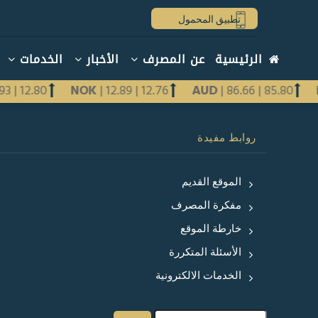
تجاوز
تطبيق المحمول
إلى
المحتوى
Main
الرئيسية
عن المصرف
الأخبار
الخدمات
الرئيسي
navigation
arabic
2.93
|
12.80
NOK
|
12.89
|
12.76
AUD
|
86.66
|
85.80
Previous
روابط مفيدة
Next
الموقع القديم
مفكرة المصرف
خارطة الموقع
الأسئلة المتكررة
الخدمات الالكترونية