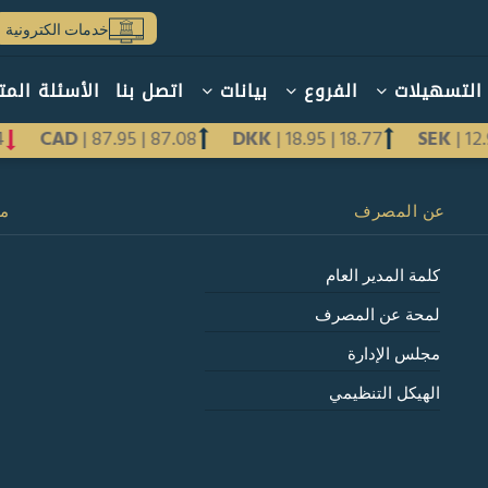
خدمات الكترونية
التسهيلات
الفروع
بيانات
اتصل بنا
الأسئلة المت
24
CAD
|
87.95
|
87.08
DKK
|
18.95
|
18.77
SEK
|
1
عن المصرف
مع
كلمة المدير العام
لمحة عن المصرف
مجلس الإدارة
الهيكل التنظيمي