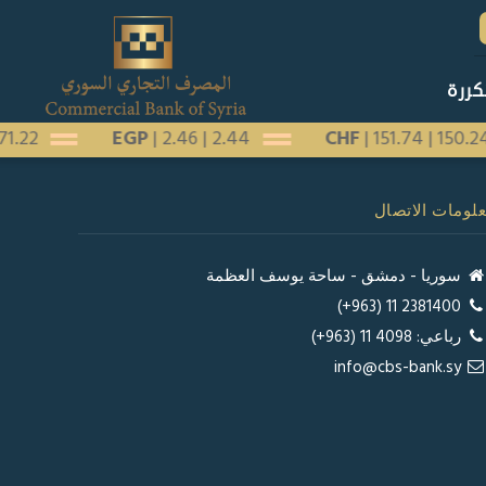
كررة
171.22
EGP
|
2.46
|
2.44
CHF
|
151.74
|
150.
لومات الاتصال
سوريا - دمشق - ساحة يوسف العظمة
2381400 11 (963+)
رباعي: 4098 11 (963+)
info@cbs-bank.sy