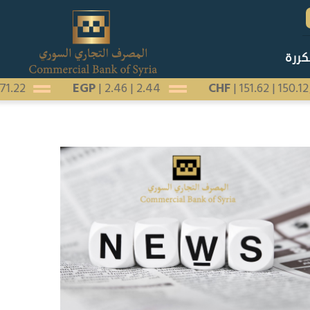
كررة
|
171.22
EGP
|
2.46
|
2.44
CHF
|
151.62
|
150