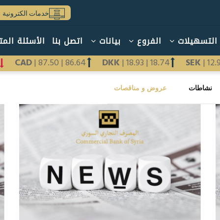
خدمات الكترونية
التسهيلات
الفروع
بيانات
اتصل بنا
الأسئلة المت
.12
CAD
|
87.50
|
86.64
DKK
|
18.93
|
18.74
SEK
|
نشاطات
عروض و مناقصات
(علامة
التبويب
النشطة)