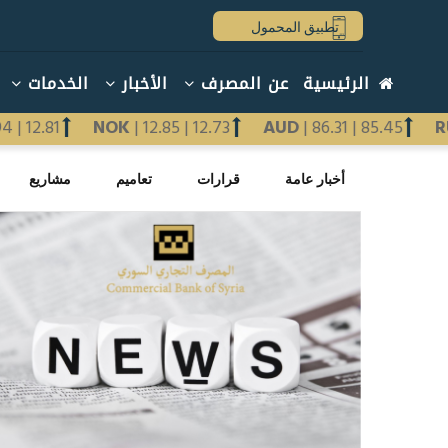
تجاوز
تطبيق المحمول
إلى
المحتوى
Main
الرئيسية
عن المصرف
الأخبار
الخدمات
الرئيسي
navigation
arabic
12.94
|
12.81
NOK
|
12.85
|
12.73
AUD
|
86.31
|
85.45
Previous
التبويبات
أخبار عامة
قرارات
تعاميم
مشاريع
الأساسية
Next