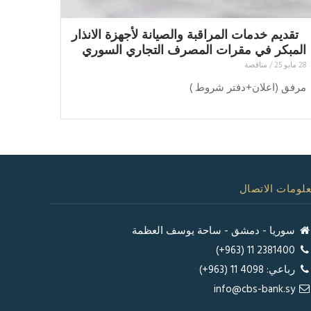
تقديم خدمات المراقبة والصيانة لأجهزة الانذار
المبكر في مقرات المصرف التجاري السوري
28 مايو 25
/
مناقصة
مرفق (اعلان+دفتر شروط )
لومات الاتصال
سوريا - دمشق - ساحة يوسف العظمة
2381400 11 (963+)
رباعي: 4098 11 (963+)
info@cbs-bank.sy