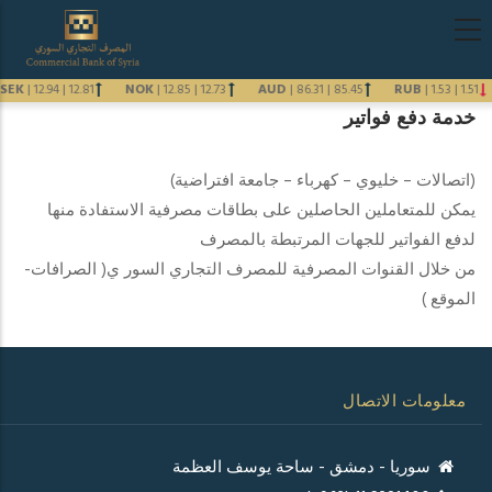
تجاوز
Main
إلى
navigation
المحتوى
arabic
SEK
|
12.94
|
12.81
NOK
|
12.85
|
12.73
AUD
|
86.31
|
85.45
RUB
|
1.53
|
1.51
الرئيسي
خدمة دفع فواتير
Previous
Next
(اتصالات – خليوي – كهرباء – جامعة افتراضية)
يمكن للمتعاملين الحاصلين على بطاقات مصرفية الاستفادة منها
لدفع الفواتير للجهات المرتبطة بالمصرف
من خلال القنوات المصرفية للمصرف التجاري السور ي( الصرافات-
الموقع )
معلومات الاتصال
سوريا - دمشق - ساحة يوسف العظمة