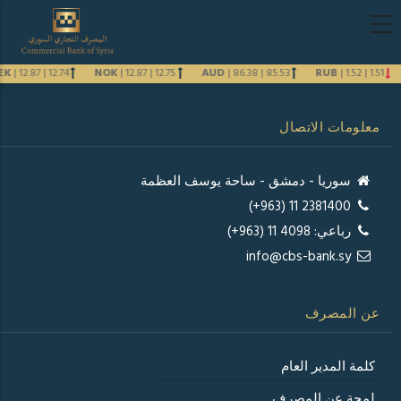
تجاوز
Main
إلى
navigation
المحتوى
arabic
EK
|
12.87
|
12.74
NOK
|
12.87
|
12.75
AUD
|
86.38
|
85.53
RUB
|
1.52
|
1.51
الرئيسي
Previous
معلومات الاتصال
Next
سوريا - دمشق - ساحة يوسف العظمة
2381400 11 (963+)
رباعي: 4098 11 (963+)
info@cbs-bank.sy
عن المصرف
كلمة المدير العام
لمحة عن المصرف