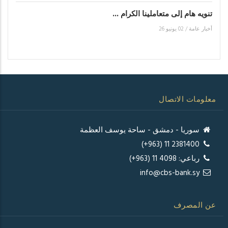
تنويه هام إلى متعاملينا الكرام ...
أخبار عامة
/
02 يونيو 26
معلومات الاتصال
سوريا - دمشق - ساحة يوسف العظمة
2381400 11 (963+)
رباعي: 4098 11 (963+)
info@cbs-bank.sy
عن المصرف