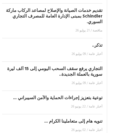
تقديم خدمات الصيانة والإصلاح لمصاعد الركاب ماركة
Schindler بمبنى الإدارة العامة للمصرف التجاري
السوري.
مناقصة
/
21 يوليو 26
تذكر..
أخبار عامة
/
09 يوليو 26
التجاري يرفع سقف السحب اليومي إلى 15 ألف ليرة
سورية بالعملة الجديدة..
أخبار عامة
/
09 يوليو 26
توعية بتعزيز إجراءات الحماية والأمن السيبراني ...
أخبار عامة
/
22 يونيو 26
تنويه هام إلى متعاملينا الكرام ...
أخبار عامة
/
02 يونيو 26