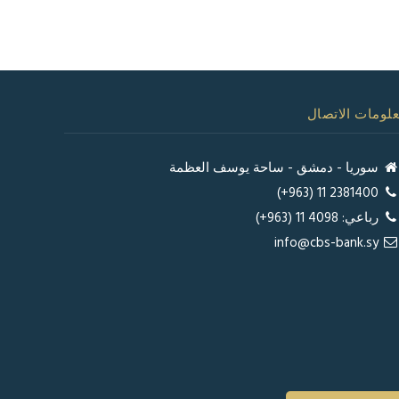
لومات الاتصال
سوريا - دمشق - ساحة يوسف العظمة
2381400 11 (963+)
رباعي: 4098 11 (963+)
info@cbs-bank.sy