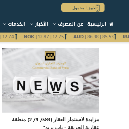
تجاوز
تطبيق المحمول
إلى
المحتوى
Main
الرئيسية
عن المصرف
الأخبار
الخدمات
الرئيسي
navigation
arabic
.87
|
12.74
NOK
|
12.87
|
12.75
AUD
|
86.38
|
85.53
Previous
Next
مزايدة لاستثمار العقار (583/ 4/ 2) منطقة
عقارية الحريقة - باب بريد"