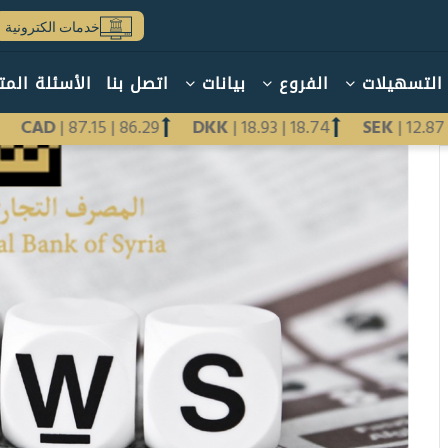
خدمات الكترونية
التسهيلات
الفروع
بيانات
اتصل بنا
الأسئلة المت
01
CAD
|
87.15
|
86.29
DKK
|
18.93
|
18.74
SEK
|
12