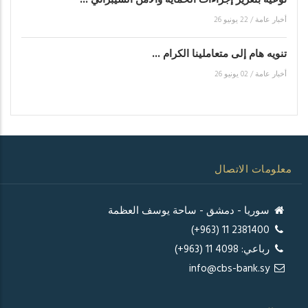
توعية بتعزيز إجراءات الحماية والأمن السيبراني ...
أخبار عامة
/
22 يونيو 26
تنويه هام إلى متعاملينا الكرام ...
أخبار عامة
/
02 يونيو 26
معلومات الاتصال
سوريا - دمشق - ساحة يوسف العظمة
2381400 11 (963+)
رباعي: 4098 11 (963+)
info@cbs-bank.sy