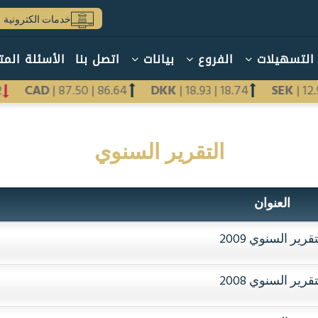
خدمات الكترونية
التسهيلات
الفروع
بيانات
اتصل بنا
الأسئلة المت
12
CAD
|
87.50
|
86.64
DKK
|
18.93
|
18.74
SEK
|
1
التقرير السنوي
العنوان
تقرير السنوي 2009
تقرير السنوي 2008