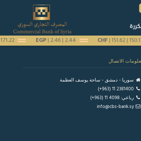
كررة
|
171.22
EGP
|
2.46
|
2.44
CHF
|
151.62
|
150.
لومات الاتصال
سوريا - دمشق - ساحة يوسف العظمة
2381400 11 (963+)
رباعي: 4098 11 (963+)
info@cbs-bank.sy