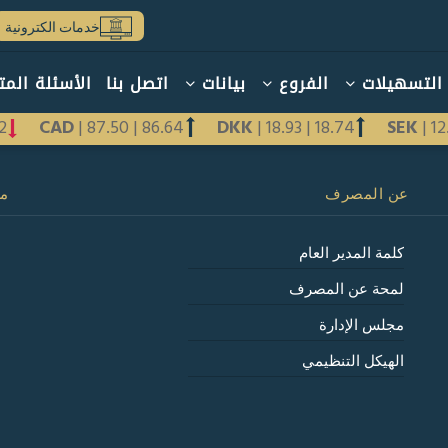
خدمات الكترونية
التسهيلات
الفروع
بيانات
اتصل بنا
الأسئلة المت
12
CAD
|
87.50
|
86.64
DKK
|
18.93
|
18.74
SEK
|
1
عن المصرف
مع
كلمة المدير العام
لمحة عن المصرف
مجلس الإدارة
الهيكل التنظيمي