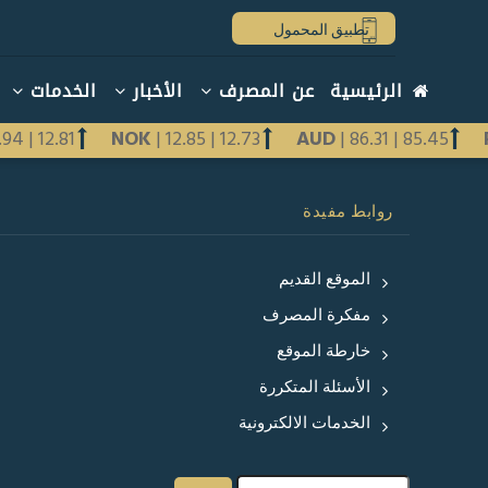
تجاوز
تطبيق المحمول
إلى
المحتوى
Main
الرئيسية
عن المصرف
الأخبار
الخدمات
الرئيسي
navigation
arabic
2.94
|
12.81
NOK
|
12.85
|
12.73
AUD
|
86.31
|
85.45
Previous
روابط مفيدة
Next
الموقع القديم
مفكرة المصرف
خارطة الموقع
الأسئلة المتكررة
الخدمات الالكترونية