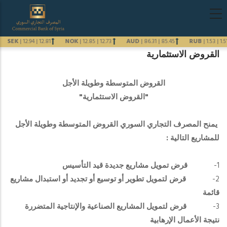
تجاوز
Main
إلى
navigation
المحتوى
arabic
8.74
SEK
|
12.94
|
12.81
NOK
|
12.85
|
12.73
AUD
|
86.31
|
85.45
RUB
|
1.
الرئيسي
القروض الاستثمارية
Previous
Next
القروض المتوسطة وطويلة الأجل
"القروض الاستثمارية"
يمنح المصرف التجاري السوري القروض المتوسطة وطويلة الأجل
للمشاريع التالية :
1-
قرض تمويل مشاريع جديدة قيد التأسيس
2-
قرض لتمويل تطوير أو توسيع أو تجديد أو استبدال مشاريع
قائمة
3-
قرض لتمويل المشاريع الصناعية والإنتاجية المتضررة
نتيجة الأعمال الإرهابية