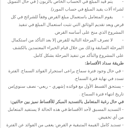
- يتم قيد المبلغ في الحساب الخاص بالزبون ( في حال التمويل
لشراء آلات يقيد المبلغ في حساب المورد).
- يقوم المتعامل باستعمال مبلغ القرض وفقاً للشرائح في كل
قرض وبعد تقديم الوثائق التي تثبت استعمال المبلغ في تنفيذ
المشروع الذي منح على أساسه القرض.
- لا تصرف المرحلة التالية للقرض إلا بعد التأكد من استكمال
المرحلة السابقة وذلك من خلال قيام الخبراء المعتمدين بالكشف
على المشروع والتأكد من تنفيذ المرحلة بشكل كامل.
طريقة سداد الأقساط:
- في حال وجود فترة سماح يراعى استجرار الفوائد السماح. الفترة
تسدد في نهاية فترة السماح.
- يستحق القسط الأول مع فوائده (شهري – ربعي- نصف سنوي)من
تاريخ انتهاء فترة السماح .
في حال رغبة المتعامل بالتسديد المبكر للأقساط نميز بين حالتين:
- التسديد المسبق لأحد الأقساط:في هذه الحالة لا يستفيد المتعامل
من أي تخفيض.
- تسديد كامل القيمة المتبقية م القرض: يعفى من الفوائد عن الفترة