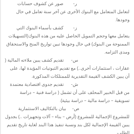
ر‌- صور عن كشوف حسابات
لتعامل المتعامل مع البنوك الأخرى عن آخر سنة تعامل في حال
وجودها.
ز‌- كشف بأسماء البنوك التي
يتعامل معها وحجم التمويل الحاصل عليه من هذه البنوك(التسهيلات
الممنوحة من البنوك) في حال وجودها تبين تواريخ المنح والاستحقاق
ومدى التزامه.
س‌- تقديم كشف يبين ملاءته المالية (
عقارات ، استثمارات أخرى...) مع تقديم الثبوتيات المؤيدة لها، على
أن يبين الكشف القيمة التقديرية للممتلكات المذكورة.
ش‌- تقديم جدوى اقتصادية معتمدة
من قبل الخبير المحلف على أن تشمل ( دراسة فنية – دراسة
تسويقية – دراسة مالية – دراسة بيئية).
ص‌- بيان بالتكاليف الاستثمارية
للمشروع الإجمالية للمشروع (أرض – بناء – آلات وتجهيزات ...) بجدول
يبين القيمة الإجمالية لكل بند ونسبة تنفيذ هذا البند لغاية تاريخ تقديم
الطلب.