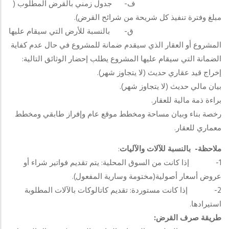
ف‌- جدول زمني بالقرض المطلوب (
مبلغ وفترة تنفيذ كل شريحة من شرائح القرض).
ق‌- بالنسبة للأرض التي سيقام عليها
المشروع أو العقار الذي سيقدم ضمانة للمشروع في حال عدم كفاية
الضمانة التي سيقام عليها المشروع يطلب إحضار الوثائق التالية:
إخراج قيد عقاري حديث (لا يتجاوز شهر).
بيان مالي حديث (لا يتجاوز شهر).
براءة ذمة مالية للعقار.
رخصة بناء وبيان مساحة ومخطط موقع عام وإفراز طابقي ومخطط
معماري للعقار.
ملاحظة-
بالنسبة للآلات والآليات
:
1- إذا كانت من السوق المحلية: يتم تقديم فواتير شراء أو
عروض أسعار أصولية(مختومة وسارية المفعول).
2- إذا كانت مستوردة: تقديم كاتالوكات بالآلات المطلوبة
استيرادها.
طريقة صرف القرض: