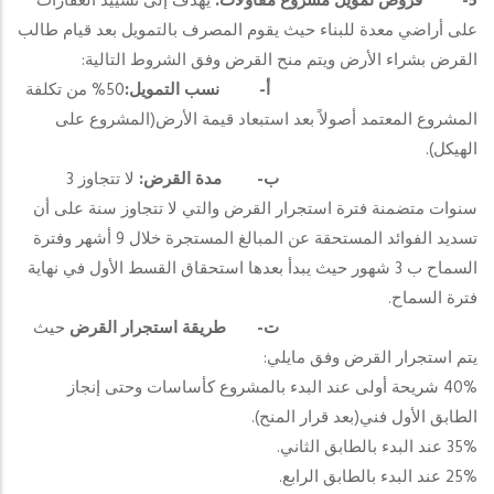
5-
قروض تمويل مشروع مقاولات
:
يهدف إلى تشييد العقارات
على أراضي معدة للبناء حيث يقوم المصرف بالتمويل بعد قيام طالب
القرض بشراء الأرض ويتم منح القرض وفق الشروط التالية:
أ‌-
نسب التمويل:
50% من تكلفة
المشروع المعتمد أصولاً بعد استبعاد قيمة الأرض(المشروع على
الهيكل).
ب‌-
مدة القرض:
لا تتجاوز 3
سنوات متضمنة فترة استجرار القرض والتي لا تتجاوز سنة على أن
تسديد الفوائد المستحقة عن المبالغ المستجرة خلال 9 أشهر وفترة
السماح ب 3 شهور حيث يبدأ بعدها استحقاق القسط الأول في نهاية
فترة السماح.
ت‌-
طريقة استجرار القرض
حيث
يتم استجرار القرض وفق مايلي:
40% شريحة أولى عند البدء بالمشروع كأساسات وحتى إنجاز
الطابق الأول فني(بعد قرار المنح).
35% عند البدء بالطابق الثاني.
25% عند البدء بالطابق الرابع.