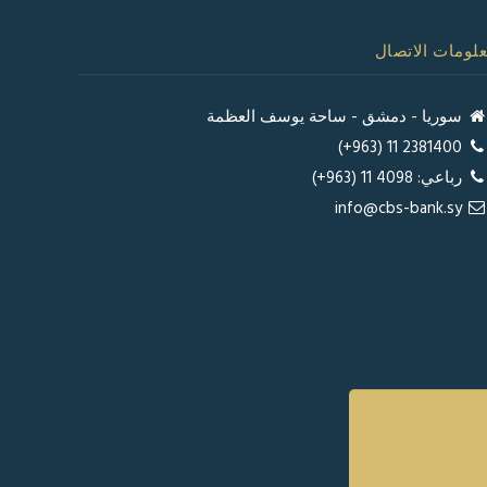
لومات الاتصال
سوريا - دمشق - ساحة يوسف العظمة
2381400 11 (963+)
رباعي: 4098 11 (963+)
info@cbs-bank.sy