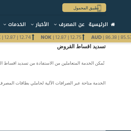
تجاوز
تطبيق المحمول
إلى
المحتوى
Main
الرئيسية
عن المصرف
الأخبار
الخدمات
الرئيسي
navigation
arabic
K
|
12.87
|
12.74
NOK
|
12.87
|
12.75
AUD
|
86.38
|
85.
تسديد اقساط القروض
Previous
Next
تُمكن الخدمة المتعاملين من الاستفادة من تسديد اقساط ا
الخدمة متاحة عبر الصرافات الآلية لحاملي بطاقات المصرف