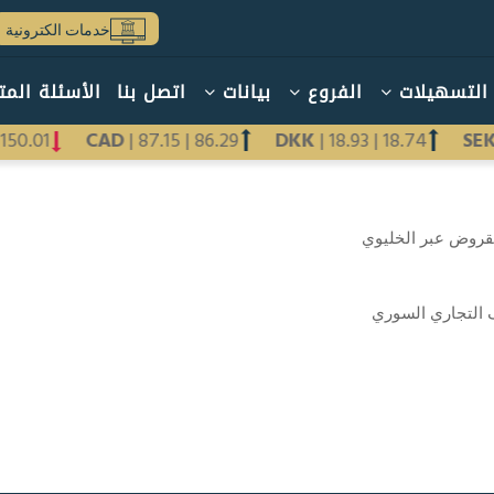
خدمات الكترونية
التسهيلات
الفروع
بيانات
اتصل بنا
الأسئلة المت
|
150.01
CAD
|
87.15
|
86.29
DKK
|
18.93
|
18.74
SE
لقروض عبر الخليوي
 التجاري السوري