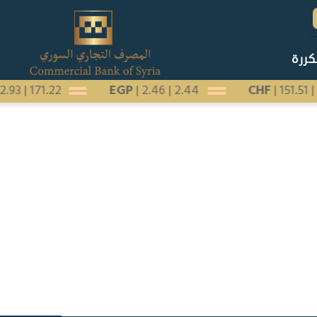
كررة
72.93
|
171.22
EGP
|
2.46
|
2.44
CHF
|
151.51